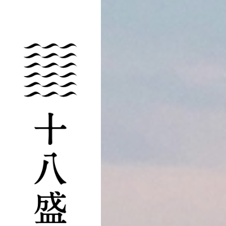
十八盛酒造は、倉敷市児島という瀬戸内際にある蔵です。昔から瀬戸内