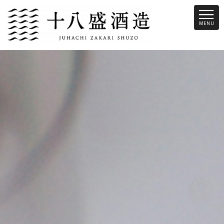
十八盛酒造は、倉敷市児島という瀬戸内際にある蔵です。昔から瀬戸内
の魚介類に合う旨味のあるお酒を造っています。