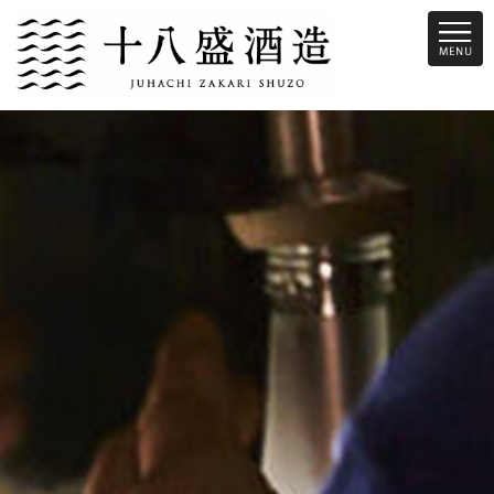
十八盛酒造は、倉敷市児島という瀬戸内際にある蔵です。昔から瀬戸内
の魚介類に合う旨味のあるお酒を造っています。