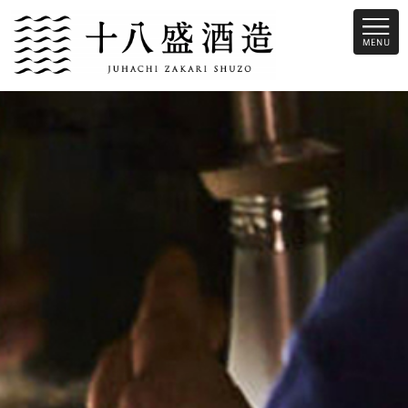
十八盛酒造は、倉敷市児島という瀬戸内際にある蔵です。昔から瀬戸内
の魚介類に合う旨味のあるお酒を造っています。