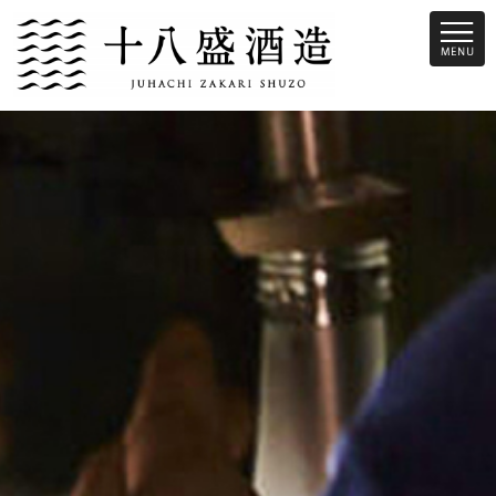
十八盛酒造は、倉敷市児島という瀬戸内際にある蔵です。昔から瀬戸内
の魚介類に合う旨味のあるお酒を造っています。