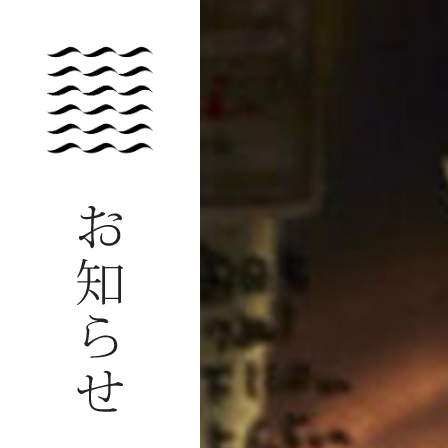
十八盛酒造は、倉敷市児島という瀬戸内際にある蔵です。昔から瀬戸内