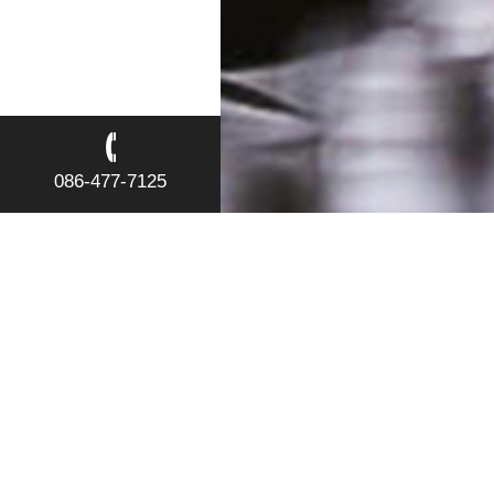
086-477-7125
トップ
お知らせ
本格米焼酎 時次郎 43°
本格米焼酎 時次郎 43